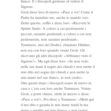
fianco. E i discepoli gioirono al vedere il
Signore.
Gesù disse loro di nuovo: «Pace a voi! Come il
Padre ha mandato me, anche io mando voi».
Detto questo, soffiò e disse loro: «Ricevete lo
Spirito Santo. A coloro a cui perdonerete i
peccati, saranno perdonati; a coloro a cui non
perdonerete, non saranno perdonati».
Tommaso, uno dei Dodici, chiamato Dìdimo,
non era con loro quando venne Gesù. Gli
dicevano gli altri discepoli: «Abbiamo visto il
Signore!». Ma egli disse loro: «Se non vedo
nelle sue mani il segno dei chiodi e non metto il
mio dito nel segno dei chiodi e non metto la
mia mano nel suo fianco, io non credo».
Otto giorni dopo i discepoli erano di nuovo in
casa e c’era con loro anche Tommaso. Venne
Gesù, a porte chiuse, stette in mezzo e disse:
«Pace a voi!». Poi disse a Tommaso: «Metti qui
il tuo dito e guarda le mie mani; tendi la tua
mano e mettila nel mio fianco; e non essere