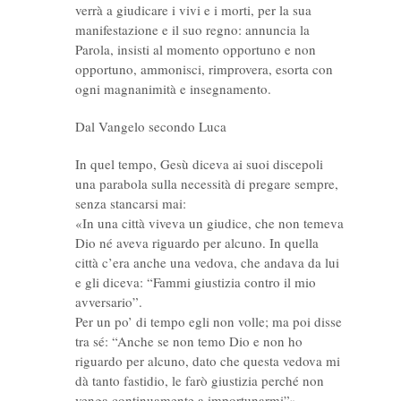
verrà a giudicare i vivi e i morti, per la sua
manifestazione e il suo regno: annuncia la
Parola, insisti al momento opportuno e non
opportuno, ammonisci, rimprovera, esorta con
ogni magnanimità e insegnamento.
Dal Vangelo secondo Luca
In quel tempo, Gesù diceva ai suoi discepoli
una parabola sulla necessità di pregare sempre,
senza stancarsi mai:
«In una città viveva un giudice, che non temeva
Dio né aveva riguardo per alcuno. In quella
città c’era anche una vedova, che andava da lui
e gli diceva: “Fammi giustizia contro il mio
avversario”.
Per un po’ di tempo egli non volle; ma poi disse
tra sé: “Anche se non temo Dio e non ho
riguardo per alcuno, dato che questa vedova mi
dà tanto fastidio, le farò giustizia perché non
venga continuamente a importunarmi”».