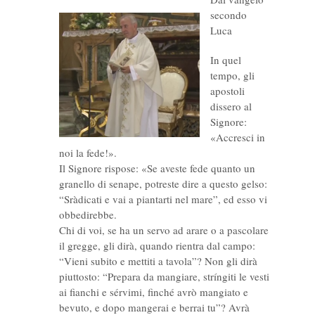
secondo
Luca
In quel
tempo, gli
apostoli
dissero al
Signore:
«Accresci in
noi la fede!».
Il Signore rispose: «Se aveste fede quanto un
granello di senape, potreste dire a questo gelso:
“Sràdicati e vai a piantarti nel mare”, ed esso vi
obbedirebbe.
Chi di voi, se ha un servo ad arare o a pascolare
il gregge, gli dirà, quando rientra dal campo:
“Vieni subito e mettiti a tavola”? Non gli dirà
piuttosto: “Prepara da mangiare, stríngiti le vesti
ai fianchi e sérvimi, finché avrò mangiato e
bevuto, e dopo mangerai e berrai tu”? Avrà