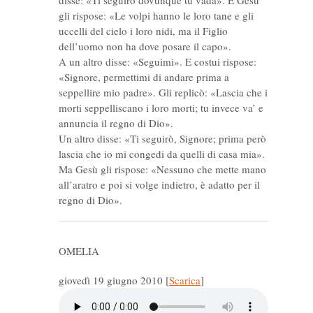
disse: «Ti seguirò dovunque tu vada». E Gesù
gli rispose: «Le volpi hanno le loro tane e gli
uccelli del cielo i loro nidi, ma il Figlio
dell’uomo non ha dove posare il capo».
A un altro disse: «Seguimi». E costui rispose:
«Signore, permettimi di andare prima a
seppellire mio padre». Gli replicò: «Lascia che i
morti seppelliscano i loro morti; tu invece va’ e
annuncia il regno di Dio».
Un altro disse: «Ti seguirò, Signore; prima però
lascia che io mi congedi da quelli di casa mia».
Ma Gesù gli rispose: «Nessuno che mette mano
all’aratro e poi si volge indietro, è adatto per il
regno di Dio».
OMELIA
giovedì 19 giugno 2010
[
Scarica
]