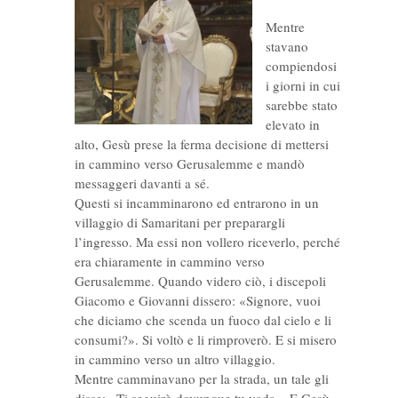
Mentre
stavano
compiendosi
i giorni in cui
sarebbe stato
elevato in
alto, Gesù prese la ferma decisione di mettersi
in cammino verso Gerusalemme e mandò
messaggeri davanti a sé.
Questi si incamminarono ed entrarono in un
villaggio di Samaritani per preparargli
l’ingresso. Ma essi non vollero riceverlo, perché
era chiaramente in cammino verso
Gerusalemme. Quando videro ciò, i discepoli
Giacomo e Giovanni dissero: «Signore, vuoi
che diciamo che scenda un fuoco dal cielo e li
consumi?». Si voltò e li rimproverò. E si misero
in cammino verso un altro villaggio.
Mentre camminavano per la strada, un tale gli