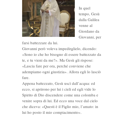
In quel
tempo, Gesù
dalla Galilea
venne al
Giordano da
Giovanni, per
farsi battezzare da lui.
Giovanni però voleva impedirglielo, dicendo:
«Sono io che ho bisogno di essere battezzato da
te, e tu vieni da me?». Ma Gesù gli rispose:
«Lascia fare per ora, perché conviene che
adempiamo ogni giustizia». Allora egli lo lasciò
fare.
Appena battezzato, Gesù uscì dall’acqua: ed
ecco, si aprirono per lui i cieli ed egli vide lo
Spirito di Dio discendere come una colomba e
venire sopra di lui. Ed ecco una voce dal cielo
che diceva: «Questi è il Figlio mio, l’amato: in
lui ho posto il mio compiacimento».