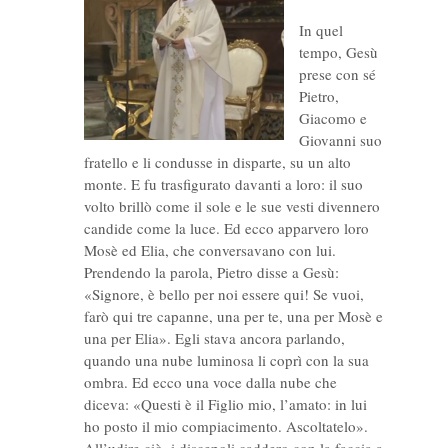
In quel
tempo, Gesù
prese con sé
Pietro,
Giacomo e
Giovanni suo
fratello e li condusse in disparte, su un alto
monte. E fu trasfigurato davanti a loro: il suo
volto brillò come il sole e le sue vesti divennero
candide come la luce. Ed ecco apparvero loro
Mosè ed Elia, che conversavano con lui.
Prendendo la parola, Pietro disse a Gesù:
«Signore, è bello per noi essere qui! Se vuoi,
farò qui tre capanne, una per te, una per Mosè e
una per Elia». Egli stava ancora parlando,
quando una nube luminosa li coprì con la sua
ombra. Ed ecco una voce dalla nube che
diceva: «Questi è il Figlio mio, l’amato: in lui
ho posto il mio compiacimento. Ascoltatelo».