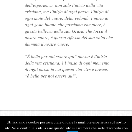
dell’esperienza, non solo l’inizio della vita
cristiana, ma l’inizio di ogni passo, l’inizio di
ogni moto del cuore, della volontà, l’inizio di
ogni gesto buono che possiamo compiere, è
questa bellezza della sua Grazia che tocca il
nostro cuore, è questo riflesso del suo volto che
illumina il nostro cuore.
“È bello per noi essere qui” questo è l’inizio
della vita cristiana, è l’inizio di ogni momento,
di ogni passo in cui questa vita vive e cresce,
“è bello per noi essere qui”.
Utilizziamo i cookie per assicurare di dare la migliore esperienza sul nostro
Archivio don Giacomo Tantardini © 2026
sito. Se si continua a utilizzare questo sito si assumerà che siete d'accordo con
Powered by
SAM S.r.L.