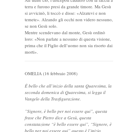
All’udire ciò, i discepoli caddero con la faccia a
terra e furono presi da grande timore. Ma Gesù
si avvicinò, li toccò e disse: «Alzatevi e non
temete». Alzando gli occhi non videro nessuno,
se non Gesù solo.
Mentre scendevano dal monte, Gesù ordinò
loro: «Non parlate a nessuno di questa visione,
prima che il Figlio dell’uomo non sia risorto dai
morti».
OMELIA (16 febbraio 2008)
È bello che all’inizio della santa Quaresima, la
seconda domenica di Quaresima, si legga il
Vangelo della Trasfigurazione.
”Signore, è bello per noi essere qui”, questa
frase che Pietro dice a Gesù, questa
constatazione “è bello essere qui”, “Signore, è
bello per noi essere qui” questo è l’inizio