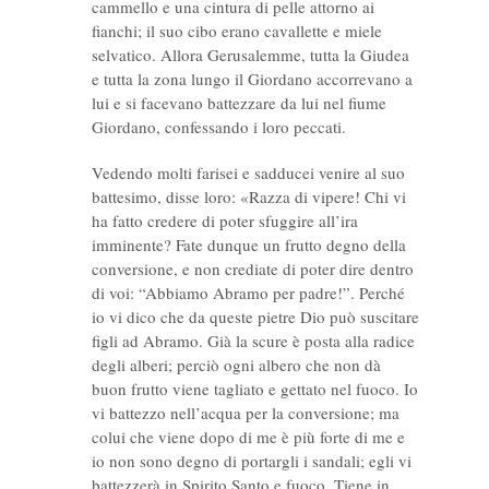
cammello e una cintura di pelle attorno ai
fianchi; il suo cibo erano cavallette e miele
selvatico. Allora Gerusalemme, tutta la Giudea
e tutta la zona lungo il Giordano accorrevano a
lui e si facevano battezzare da lui nel fiume
Giordano, confessando i loro peccati.
Vedendo molti farisei e sadducei venire al suo
battesimo, disse loro: «Razza di vipere! Chi vi
ha fatto credere di poter sfuggire all’ira
imminente? Fate dunque un frutto degno della
conversione, e non crediate di poter dire dentro
di voi: “Abbiamo Abramo per padre!”. Perché
io vi dico che da queste pietre Dio può suscitare
figli ad Abramo. Già la scure è posta alla radice
degli alberi; perciò ogni albero che non dà
buon frutto viene tagliato e gettato nel fuoco. Io
vi battezzo nell’acqua per la conversione; ma
colui che viene dopo di me è più forte di me e
io non sono degno di portargli i sandali; egli vi
battezzerà in Spirito Santo e fuoco. Tiene in