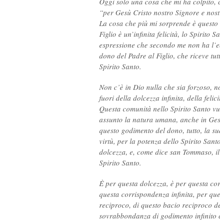
Oggi solo una cosa che mi ha colpito, 
“per Gesù Cristo nostro Signore e nostr
La cosa che più mi sorprende è questo “
Figlio è un’infinita felicità, lo Spirit
espressione che secondo me non ha l’equ
dono del Padre al Figlio, che riceve tut
Spirito Santo.
Non c’è in Dio nulla che sia forzoso, n
fuori della dolcezza infinita, della felici
Questa comunità nello Spirito Santo vu
assunto la natura umana, anche in Gesù 
questo godimento del dono, tutto, la su
virtù, per la potenza dello Spirito Santo
dolcezza, e, come dice san Tommaso, il 
Spirito Santo.
È per questa dolcezza, è per questa cor
questa corrispondenza infinita, per ques
reciproco, di questo bacio reciproco del
sovrabbondanza di godimento infinito c