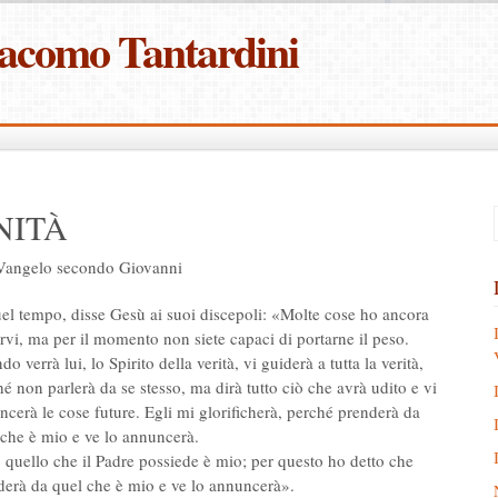
iacomo Tantardini
NITÀ
Vangelo secondo Giovanni
uel tempo, disse Gesù ai suoi discepoli: «Molte cose ho ancora
rvi, ma per il momento non siete capaci di portarne il peso.
o verrà lui, lo Spirito della verità, vi guiderà a tutta la verità,
é non parlerà da se stesso, ma dirà tutto ciò che avrà udito e vi
cerà le cose future. Egli mi glorificherà, perché prenderà da
 che è mio e ve lo annuncerà.
 quello che il Padre possiede è mio; per questo ho detto che
derà da quel che è mio e ve lo annuncerà».