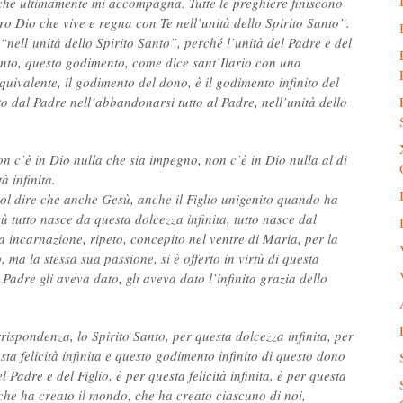
che ultimamente mi accompagna. Tutte le preghiere finiscono
o Dio che vive e regna con Te nell’unità dello Spirito Santo”.
nell’unità dello Spirito Santo”, perché l’unità del Padre e del
o Santo, questo godimento, come dice sant’Ilario con una
ivalente, il godimento del dono, è il godimento infinito del
to dal Padre nell’abbandonarsi tutto al Padre, nell’unità dello
on c’è in Dio nulla che sia impegno, non c’è in Dio nulla al di
tà infinita.
ol dire che anche Gesù, anche il Figlio unigenito quando ha
tutto nasce da questa dolcezza infinita, tutto nasce dal
a incarnazione, ripeto, concepito nel ventre di Maria, per la
, ma la stessa sua passione, si è offerto in virtù di questa
Padre gli aveva dato, gli aveva dato l’infinita grazia dello
rispondenza, lo Spirito Santo, per questa dolcezza infinita, per
ta felicità infinita e questo godimento infinito di questo dono
 Padre e del Figlio, è per questa felicità infinita, è per questa
he ha creato il mondo, che ha creato ciascuno di noi,