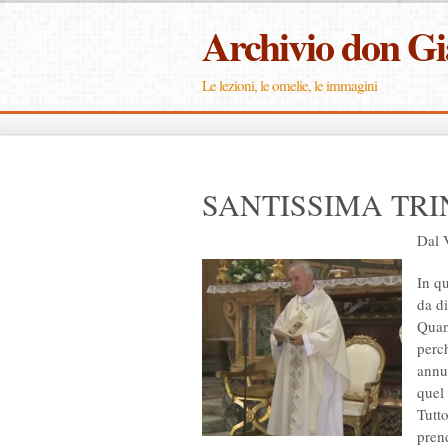
Archivio don G
Le lezioni, le omelie, le immagini
SANTISSIMA TRI
Dal 
In q
da di
Quand
perch
annun
quel
Tutto
pren