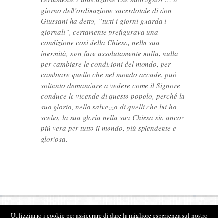
giorno dell’ordinazione sacerdotale di don
Giussani ha detto, “tutti i giorni guarda i
giornali”, certamente prefigurava una
condizione così della Chiesa, nella sua
inermità, non fare assolutamente nulla, nulla
per cambiare le condizioni del mondo, per
cambiare quello che nel mondo accade, può
soltanto domandare a vedere come il Signore
conduce le vicende di questo popolo, perché la
sua gloria, nella salvezza di quelli che lui ha
scelto, la sua gloria nella sua Chiesa sia ancor
più vera per tutto il mondo, più splendente e
gloriosa.
Utilizziamo i cookie per assicurare di dare la migliore esperienza sul nostro
Archivio don Giacomo Tantardini © 2026